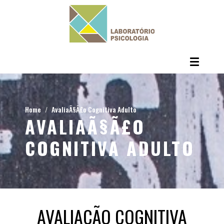
Home
AvaliaÃ§Ã£o Cognitiva Adulto
AVALIAÃ§Ã£O
COGNITIVA ADULTO
AVALIAÇÃO COGNITIVA